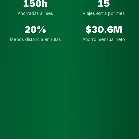
150
h
15
Ahorradas al mes
Viajes extra por mes
20
%
$30.6M
Menos distancia en rutas
Ahorro mensual neto