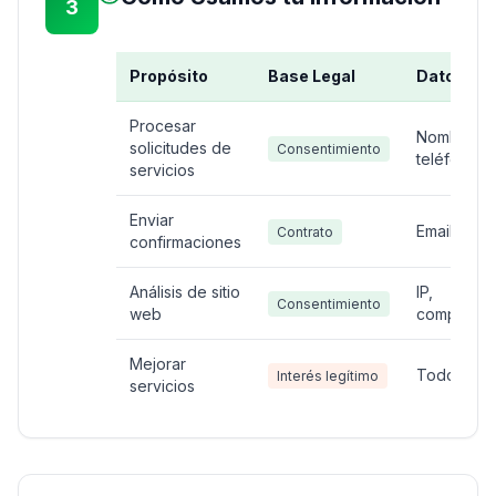
3
Propósito
Base Legal
Datos
Procesar
Nombre, em
solicitudes de
Consentimiento
teléfono
servicios
Enviar
Email, nom
Contrato
confirmaciones
Análisis de sitio
IP,
Consentimiento
web
comportam
Mejorar
Todos los 
Interés legítimo
servicios