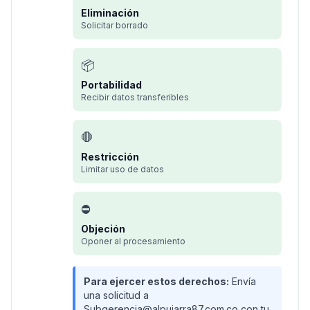
Eliminación
Solicitar borrado
📦
Portabilidad
Recibir datos transferibles
🛑
Restricción
Limitar uso de datos
⛔
Objeción
Oponer al procesamiento
Para ejercer estos derechos:
Envía
una solicitud a
Subgerencia@alpujarra87.com.co con tu