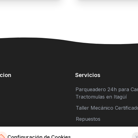
cion
Servicios
Parqueadero 24h para Ca
Tractomulas en Itagüí
Taller Mecánico Certificad
s
Repuestos
Estación de Servicio
Configuración de Cookies