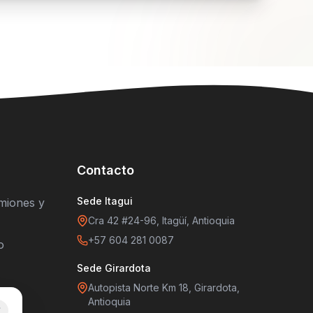
Contacto
Sede Itagui
miones y
Cra 42 #24-96, Itagüí, Antioquia
+57 604 281 0087
o
Sede Girardota
Autopista Norte Km 18, Girardota,
Antioquia