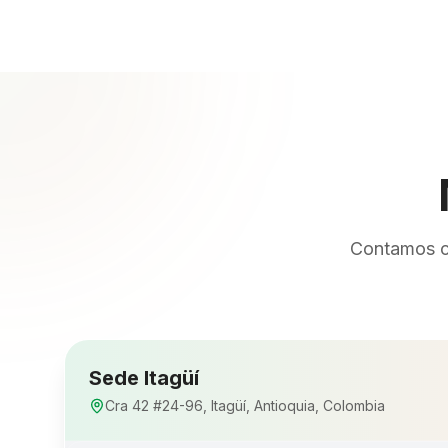
Contamos co
Sede Itagüí
Cra 42 #24-96, Itagüí, Antioquia, Colombia