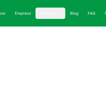
icio
Empresa
Servicios
Blog
FAQ
nos
 atender tus consultas