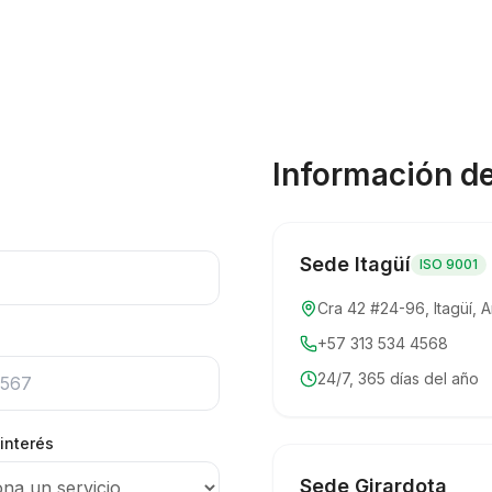
Información d
Sede Itagüí
ISO 9001
Cra 42 #24-96, Itagüí, 
+57 313 534 4568
24/7, 365 días del año
 interés
Sede Girardota