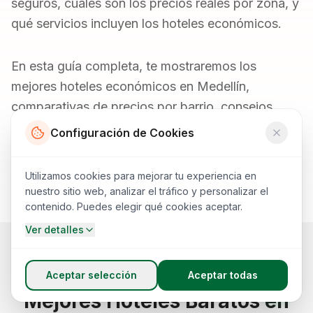
seguros, cuáles son los precios reales por zona, y
qué servicios incluyen los hoteles económicos.
En esta guía completa, te mostraremos los
mejores hoteles económicos en Medellín,
comparativas de precios por barrio, consejos
probados para ahorrar dinero, y respuestas a las
Configuración de Cookies
preguntas más frecuentes sobre hospedaje
barato en Medellín.
Utilizamos cookies para mejorar tu experiencia en
nuestro sitio web, analizar el tráfico y personalizar el
contenido. Puedes elegir qué cookies aceptar.
Ver detalles
COMPARATIVA 2026
Aceptar selección
Aceptar todas
Mejores Hoteles Baratos en