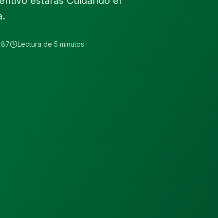
ntivo estarás Cuidando el
a.
 87
Lectura de 5 minutos