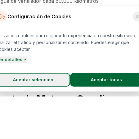
ague de ventilador cada 80,000 kilómetros
Configuración de Cookies
ento de Motores Diesel
tilizamos cookies para mejorar tu experiencia en nuestro sitio web,
l (muy comunes en vehículos de carga), se recomiend
nalizar el tráfico y personalizar el contenido. Puedes elegir qué
ookies aceptar.
rante cada 18-24 meses
er detalles
ar de mangueras
nivel de fluido de frenos
Aceptar selección
Aceptar todas
ento de Motores Gasolina
ina requieren atención especial a:
 cada 60,000-80,000 kilómetros
sión